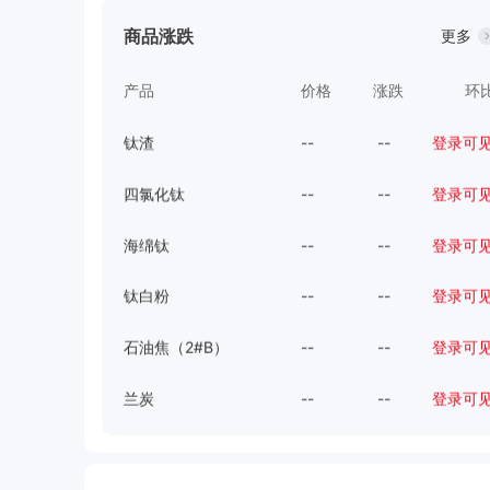
商品涨跌
更多
攀矿
--
--
登录可
产品
价格
涨跌
环
进口钛矿
--
--
登录可
钛渣
--
--
登录可
四氯化钛
--
--
登录可
海绵钛
--
--
登录可
钛白粉
--
--
登录可
石油焦（2#B）
--
--
登录可
兰炭
--
--
登录可
炭黑
--
--
登录可