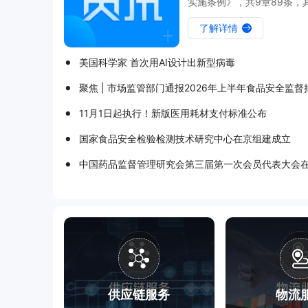
实施条例》，共9章89条，
科学监管要求，从源头管理
了解详情
系统的中药监管框架。

美国科学家 首次用AI设计出新型病毒

聚焦 | 市场监管部门通报2026年上半年食品安全监

11月1日起执行！新版医用耗材支付标准公布

国家食品安全检验检测技术研究中心在京组建成立

中国药品监督管理研究会第三届第一次会员代表大会

供应链服务
物流