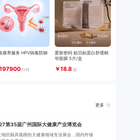
南康养服务 HPV病毒防御
爱肤密码 贻贝粘蛋白舒缓精
华面膜 5片/盒
197900
￥
18
.8
/疗程
/盒
更多
027第35届广州国际大健康产业博览会
太地区颇具规模的大健康领域专业展会，国内外领