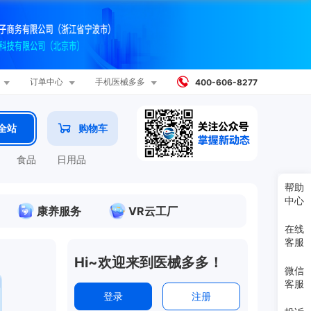



订单中心
手机医械多多

400-606-8277
全站
购物车
食品
日用品
帮助
中心
康养服务
VR云工厂
在线
客服
《医械多多隐私政策》修订公告
Hi~欢迎来到医械多多！
微信
隐私政策2023年11月
客服
《用户服务协议》修订公告
登录
注册
《医械多多用户服务协议》修订公告