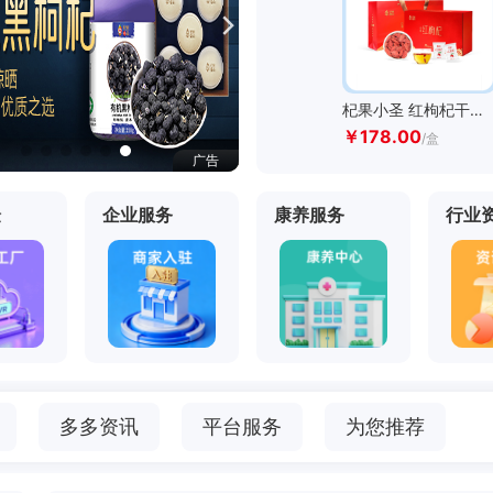

见
杞果小圣 红枸杞干果 300克/580克
见
￥178.00
/盒
广告
广告
广告
广告
广告
见
验
企业服务
康养服务
行业
见
见
见
海南康养服务 免疫疗法
￥198000.00
/疗程
见
多多资讯
平台服务
为您推荐
见
见