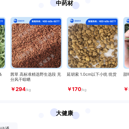
中药材
见
见
见
见
见
见
条
茜草 高标准精选野生选段 充
延胡索 1.0cm以下小统 统货
甜
分风干晾晒
见
￥
294
￥
170
￥
/kg
/kg
见
见
大健康
见
绿通