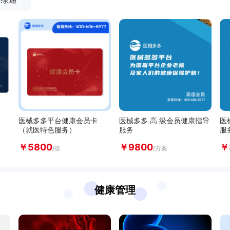
见
见
见
见
医械多多平台健康会员卡
医械多多 高 级会员健康指导
医
（就医特色服务）
服务
服
￥
5800
￥
9800
￥
/张
/方案
健康管理