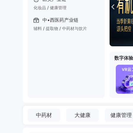

化妆品
/
健康管理
乙二醇
--
--
登录可
中•西医药产业链
辅料
/
提取物
/
中药材与饮片
PTA
--
--
登录可
LLDPE
--
--
登录可
数字体
LDPE
--
--
登录可
HDPE
--
--
登录可
PVC电石法
--
--
登录可
鸡蛋（浠水）
--
--
登录可
中药材
大健康
健康管理
轻质纯碱
--
--
登录可
重质纯碱
--
--
登录可