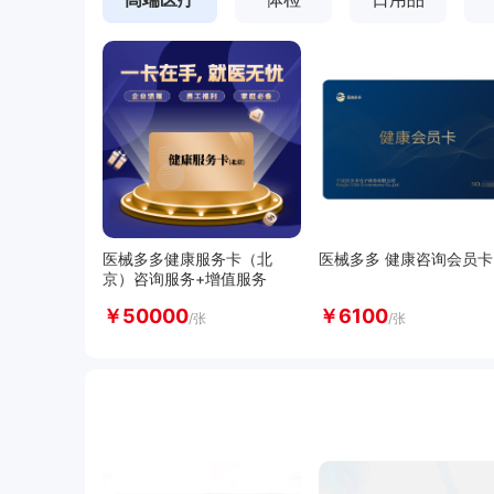
重质纯碱
--
--
登录可
攀矿
--
--
登录可
进口钛矿
--
--
登录可
钛渣
--
--
登录可
医械多多健康服务卡（北
医械多多 健康咨询会员卡
京）咨询服务+增值服务
￥
50000
￥
6100
/张
/张