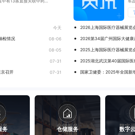
其中有13条直接关联中药
军
到上市后监管，构建起更
2026上海国际医疗器械展览
今天

督抽检情况
2026第34届广州国际大健
08-06

2025上海国际医疗器械展览
08-05

2025湖北武汉第40届国际医
07-31

在京召开
国家卫健委：2025年全国新
07-31

服务
仓储服务
数字