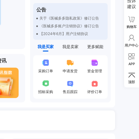
投诉
关于“医械多多”平台运营主体变更的公告
建议
公告
关于《医械多多账户注销协议》修订公告
关于《医械多多隐私政策》修订公告
《医械多多账户注销协议》修订公告
购物车
【2024年6月】用户注销协议
用户服务协议2024年8月
用户中心
我是买家
我是卖家
更多赋能
《用户服务协议》修订公告
质量信息公告
资讯
《医械多多隐私政策》修订公告
APP
隐私政策2023年11月
采购订单
申请发货
资金管理

《用户服务协议》修订公告
《医械多多用户服务协议》修订公告
顶部
关于“医械多多”平台运营主体变更的公告
招标采购
售后跟踪
评价订单
关于《医械多多账户注销协议》修订公告