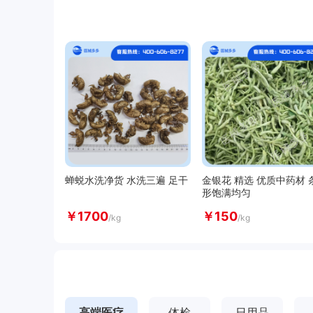
甲醇
--
--
登录可
乙醇
--
--
登录可
乙二醇
--
--
登录可
PTA
--
--
登录可
LLDPE
--
--
登录可
LDPE
--
--
登录可
蝉蜕水洗净货 水洗三遍 足干
金银花 精选 优质中药材 
形饱满均匀
HDPE
--
--
登录可
￥
1700
￥
150
/kg
/kg
PVC电石法
--
--
登录可
鸡蛋（浠水）
--
--
登录可
轻质纯碱
--
--
登录可
高端医疗
体检
日用品