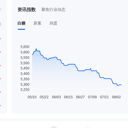
资讯指数
聚焦行业动态
见
圣桐特医 特医全营养奶粉 700g/桶
￥397.00
/桶
白糖
尿素
鸡蛋
比
见
见
见
见
见
见
见
见