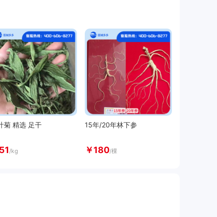
叶菊 精选 足干
15年/20年林下参
51
￥
180
/kg
/棵